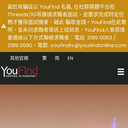
Skip
最近有騙徒以 YouFind 名義, 在社群媒體平台如
to
Threads/IG等邀請求職者面試，並要求完成特定任
content
務才獲得面試機會，藉此 騙取金錢。YouFind在此聲
明，並未向求職者發送上述訊息，YouFind人事部僅
會通過以下方式聯絡求職者：電話: 3189 0063 /
3189 0090，電郵:
youfindhr@youfindonline.com
其他官網
繁
简
EN