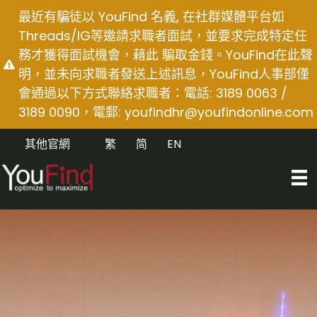
Skip
最近有騙徒以 YouFind 名義, 在社群媒體平台如
to
Threads/IG等邀請求職者面試，並要求完成特定任
content
務才獲得面試機會，藉此 騙取金錢。YouFind在此聲
明，並未向求職者發送上述訊息，YouFind人事部僅
會通過以下方式聯絡求職者：電話: 3189 0063 /
3189 0090，電郵:
youfindhr@youfindonline.com
其他官網
繁
简
EN