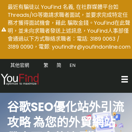
Skip
最近有騙徒以 YouFind 名義, 在社群媒體平台如
to
Threads/IG等邀請求職者面試，並要求完成特定任
content
務才獲得面試機會，藉此 騙取金錢。YouFind在此聲
明，並未向求職者發送上述訊息，YouFind人事部僅
會通過以下方式聯絡求職者：電話: 3189 0063 /
3189 0090，電郵:
youfindhr@youfindonline.com
其他官網
繁
简
EN
谷歌SEO優化站外引流
攻略 為您的外貿網站