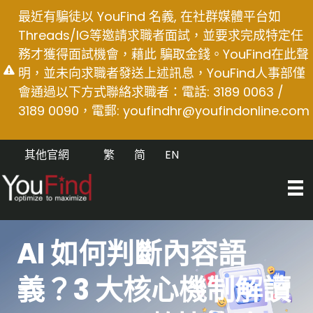
Skip
最近有騙徒以 YouFind 名義, 在社群媒體平台如
to
Threads/IG等邀請求職者面試，並要求完成特定任
content
務才獲得面試機會，藉此 騙取金錢。YouFind在此聲
明，並未向求職者發送上述訊息，YouFind人事部僅
會通過以下方式聯絡求職者：電話: 3189 0063 /
3189 0090，電郵:
youfindhr@youfindonline.com
其他官網
繁
简
EN
AI 如何判斷內容語
義？3 大核心機制解讀