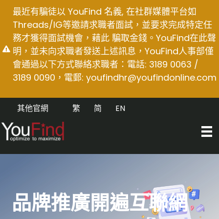
Skip
最近有騙徒以 YouFind 名義, 在社群媒體平台如
to
Threads/IG等邀請求職者面試，並要求完成特定任
content
務才獲得面試機會，藉此 騙取金錢。YouFind在此聲
明，並未向求職者發送上述訊息，YouFind人事部僅
會通過以下方式聯絡求職者：電話: 3189 0063 /
3189 0090，電郵:
youfindhr@youfindonline.com
其他官網
繁
简
EN
品牌推廣開遍互聯網