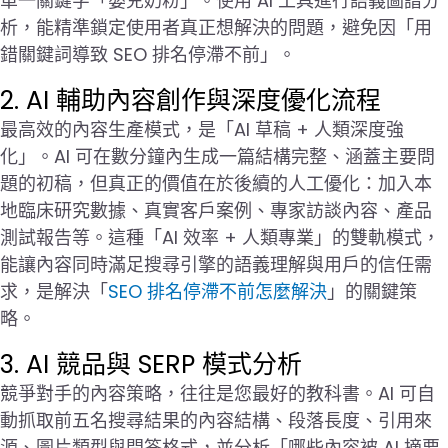
單一關鍵字「嬰兒奶粉」。使用 AI 工具進行語義圖譜分
析，能精準鎖定使用者真正想解決的問題，避免因「用
錯關鍵詞導致 SEO 排名停滯不前」。
2. AI 輔助內容創作與深度優化流程
最高效的內容生產模式，是「AI 草稿 + 人類深度強
化」。AI 可在數分鐘內生成一篇結構完整、涵蓋主要問
題的初稿，但真正的價值在於後續的人工優化：加入本
地臨床研究數據、真實客戶案例、專家訪談內容、產品
測試報告等。這種「AI 效率 + 人類專業」的雙軌模式，
能讓內容同時滿足搜尋引擎的語義理解與用戶的信任需
求，是解決「
SEO 排名停滯不前怎麼解決
」的關鍵策
略。
3. AI 競品與 SERP 模式分析
競爭對手的內容策略，往往是您最好的教科書。AI 可自
動抓取前五名搜尋結果的內容結構、段落長度、引用來
源、圖片類型與問答格式，並分析「哪些內容被 AI 摘要