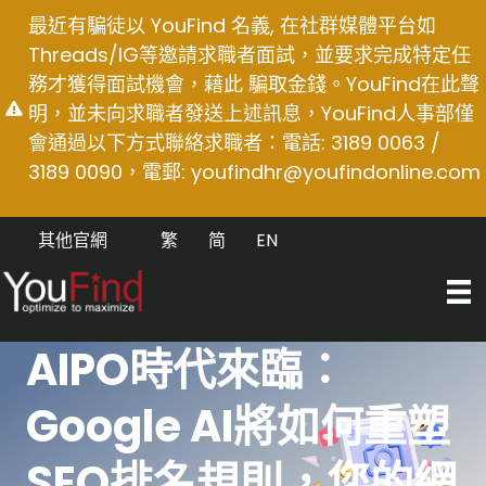
Skip
最近有騙徒以 YouFind 名義, 在社群媒體平台如
to
Threads/IG等邀請求職者面試，並要求完成特定任
content
務才獲得面試機會，藉此 騙取金錢。YouFind在此聲
明，並未向求職者發送上述訊息，YouFind人事部僅
會通過以下方式聯絡求職者：電話: 3189 0063 /
3189 0090，電郵:
youfindhr@youfindonline.com
其他官網
繁
简
EN
AIPO時代來臨：
Google AI將如何重塑
SEO排名規則，您的網