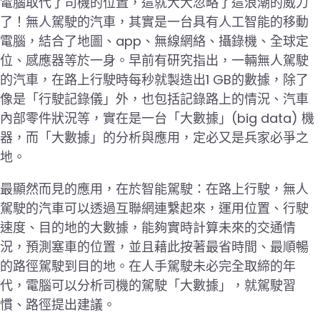
電腦取代了司機的位置，這就大大忽略了這浪潮的威力
了！無人駕駛的汽車，其實是一台具有人工智能的移動
電腦，結合了地圖、app、無線網絡、攝錄機、全球定
位、感應器等於一身。早前有研究指出，一輛無人駕駛
的汽車，在路上行駛時每秒就製造出1 GB的數據，除了
像是「行駛記錄儀」外，也包括記錄路上的情況、汽車
內部零件狀況等，實在是一台「大數據」(big data) 機
器，而「大數據」的分析與應用，定必又是兵家必爭之
地。
最顯然而見的應用，在於智能駕駛：在路上行駛，無人
駕駛的汽車可以透過互聯網連繫起來，運用位置、行駛
速度、目的地的大數據，能夠實時計算未來的交通情
況，預測塞車的位置，並且藉此按著最省時間、最順暢
的路徑駕駛到目的地。在人手駕駛未必完全取締的年
代，電腦可以分析司機的駕駛「大數據」，就駕駛習
慣、路徑提出建議。