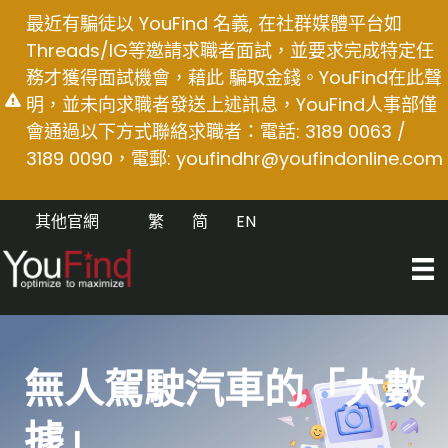
Skip
最近有騙徒以 YouFind 名義, 在社群媒體平台如
to
Threads/IG等邀請求職者面試，並要求完成特定任
content
務才獲得面試機會，藉此 騙取金錢。YouFind在此聲
明，並未向求職者發送上述訊息，YouFind人事部僅
會通過以下方式聯絡求職者：電話: 3189 0063 /
3189 0090，電郵:
youfindhr@youfindonline.com
其他官網
繁
简
EN
無人駕駛汽車的「大數
據」