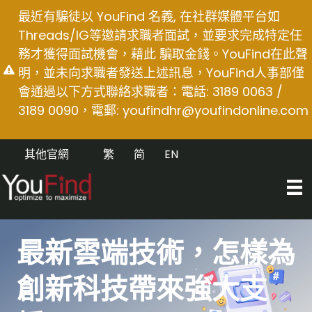
Skip
最近有騙徒以 YouFind 名義, 在社群媒體平台如
to
Threads/IG等邀請求職者面試，並要求完成特定任
content
務才獲得面試機會，藉此 騙取金錢。YouFind在此聲
明，並未向求職者發送上述訊息，YouFind人事部僅
會通過以下方式聯絡求職者：電話: 3189 0063 /
3189 0090，電郵:
youfindhr@youfindonline.com
其他官網
繁
简
EN
最新雲端技術，怎樣為
創新科技帶來強大支