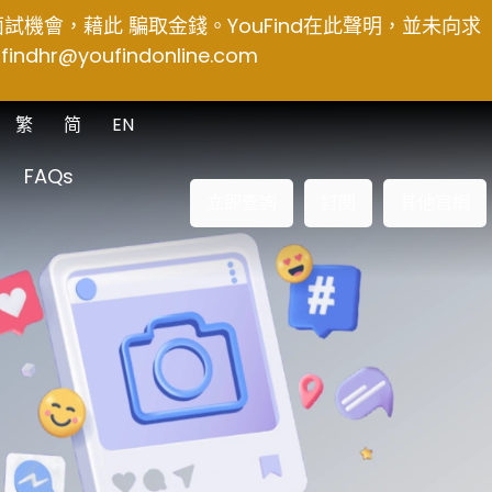
得面試機會，藉此 騙取金錢。YouFind在此聲明，並未向求
findhr@youfindonline.com
繁
简
EN
FAQs
立即查詢
訂閱
其他官網