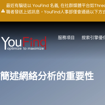
Skip
最近有騙徒以 YouFind 名義, 在社群媒體平台如T
to
職者發送上述訊息，YouFind人事部僅會通過以下方式聯絡求職
content
服務項目
搜索引擎優
簡述網絡分析的重要性