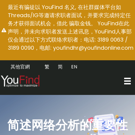
跳
最近有骗徒以 YouFind 名义, 在社群媒体平台如
至
Threads/IG等邀请求职者面试，并要求完成特定任
内
务才获得面试机会，借此 骗取金钱。 YouFind在此
容
声明，并未向求职者发送上述讯息，YouFind人事部
仅会通过以下方式联络求职者：电话: 3189 0063 /
3189 0090，电邮:
youfindhr@youfindonline.com
其他官網
繁
简
EN
简述网络分析的重要性