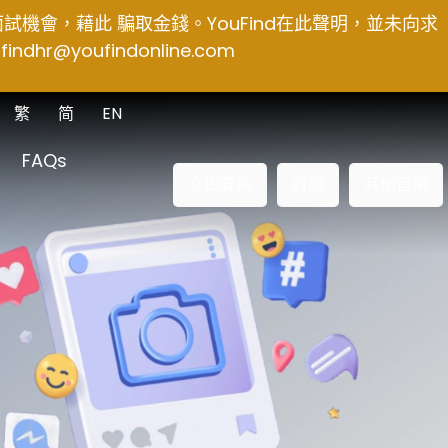
得面試機會，藉此 騙取金錢。YouFind在此聲明，並未向求
findhr@youfindonline.com
繁
简
EN
FAQs
立即查詢
訂閱
其他官網