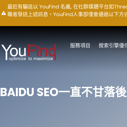
Skip
最近有騙徒以 YouFind 名義, 在社群媒體平台如T
to
職者發送上述訊息，YouFind人事部僅會通過以下方式聯絡求職
content
服務項目
搜索引擎優
BAIDU SEO一直不甘落