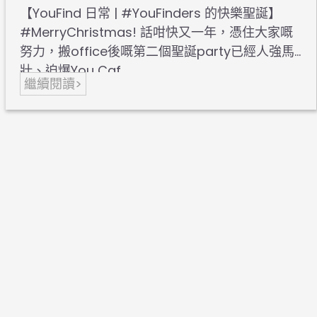
【YouFind 日常 | #YouFinders 的快樂聖誕】
#MerryChristmas! 話咁快又一年，憑住大家嘅
努力，搬office後嘅第二個聖誕party已經人強馬
壯、迫爆You Caf…
繼續閱讀>