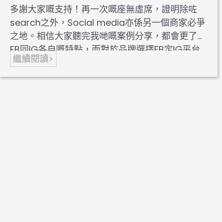
多謝大家嘅支持！再一次嘅座無虛席，證明除咗
search之外，Social media亦係另一個商家必爭
之地。相信大家聽完我哋嘅案例分享，都會更了解
FB同IG各自嘅特點，而對於品牌選擇FB定IG平台
繼續閱讀>
亦會…