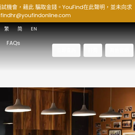
得面試機會，藉此 騙取金錢。YouFind在此聲明，並未向求
findhr@youfindonline.com
繁
简
EN
FAQs
立即查詢
訂閱
其他官網