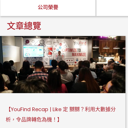
公司榮譽
文章總覽
【YouFind Recap | Like 定 嬲嬲？利用大數據分
析，令品牌轉危為機！】