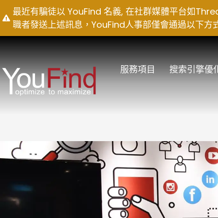
Skip
最近有騙徒以 YouFind 名義, 在社群媒體平台如T
to
職者發送上述訊息，YouFind人事部僅會通過以下方式聯絡求職
content
服務項目
搜索引擎優