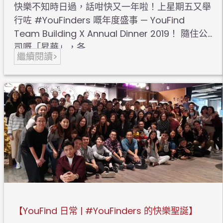
快樂不知時日過，話咁快又一年啦！上星期五又舉
行咗 #YouFinders 嘅年度盛事 — YouFind
Team Building X Annual Dinner 2019！ 隨住公
司嘅「昇華」，各…
繼續閱讀>
【YouFind 日常 | #YouFinders 的快樂聖誕】