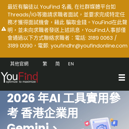
Skip
最近有騙徒以 YouFind 名義, 在社群媒體平台如
to
Threads/IG等邀請求職者面試，並要求完成特定任
content
務才獲得面試機會，藉此 騙取金錢。YouFind在此聲
明，並未向求職者發送上述訊息，YouFind人事部僅
會通過以下方式聯絡求職者：電話: 3189 0063 /
3189 0090，電郵:
youfindhr@youfindonline.com
其他官網
繁
简
EN
2026 年AI 工具實用參
考 香港企業用
Gemini、