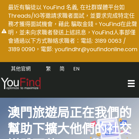
Skip
最近有騙徒以 YouFind 名義, 在社群媒體平台如
to
Threads/IG等邀請求職者面試，並要求完成特定任
content
務才獲得面試機會，藉此 騙取金錢。YouFind在此聲
明，並未向求職者發送上述訊息，YouFind人事部僅
會通過以下方式聯絡求職者：電話: 3189 0063 /
3189 0090，電郵:
youfindhr@youfindonline.com
其他官網
繁
简
EN
澳門旅遊局正在我們的
幫助下擴大他們的社交