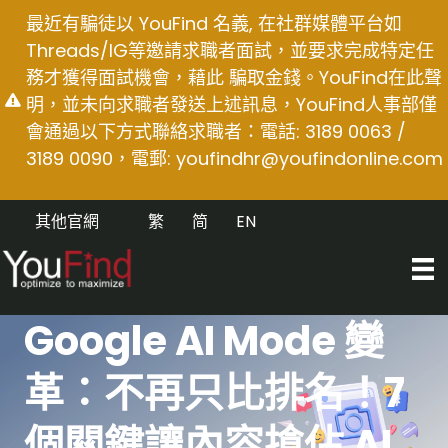
Skip
最近有騙徒以 YouFind 名義, 在社群媒體平台如
to
Threads/IG等邀請求職者面試，並要求完成特定任
content
務才獲得面試機會，藉此 騙取金錢。YouFind在此聲
明，並未向求職者發送上述訊息，YouFind人事部僅
會通過以下方式聯絡求職者：電話: 3189 0063 /
3189 0090，電郵:
youfindhr@youfindonline.com
其他官網
繁
简
EN
Google AI Mode 變
革：不再只比排名！7
個關鍵讓內容搶佔 AI