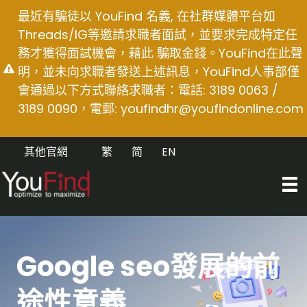
Skip
最近有騙徒以 YouFind 名義, 在社群媒體平台如
to
Threads/IG等邀請求職者面試，並要求完成特定任
content
務才獲得面試機會，藉此 騙取金錢。YouFind在此聲
明，並未向求職者發送上述訊息，YouFind人事部僅
會通過以下方式聯絡求職者：電話: 3189 0063 /
3189 0090，電郵:
youfindhr@youfindonline.com
其他官網
繁
简
EN
Google seo發展的前
途性意義