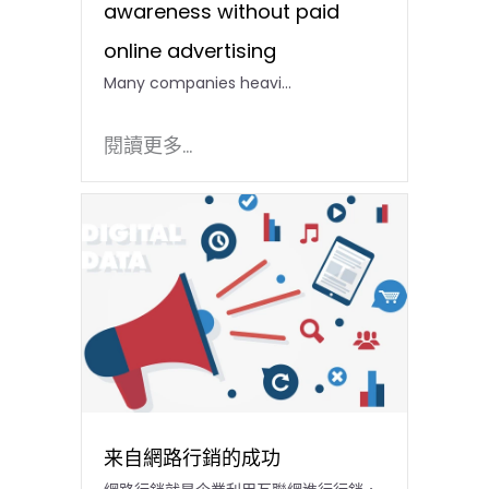
awareness without paid
online advertising
Many companies heavi...
閱讀更多...
来自網路行銷的成功