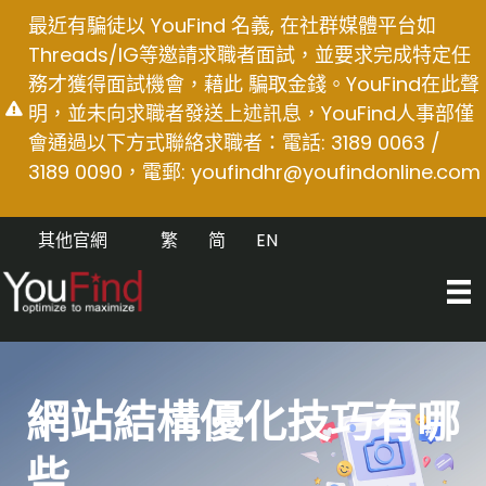
Skip
最近有騙徒以 YouFind 名義, 在社群媒體平台如
to
Threads/IG等邀請求職者面試，並要求完成特定任
content
務才獲得面試機會，藉此 騙取金錢。YouFind在此聲
明，並未向求職者發送上述訊息，YouFind人事部僅
會通過以下方式聯絡求職者：電話: 3189 0063 /
3189 0090，電郵:
youfindhr@youfindonline.com
其他官網
繁
简
EN
網站結構優化技巧有哪
些