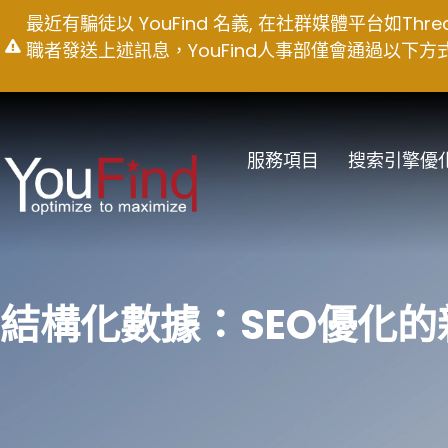
Skip
最近有騙徒以 YouFind 名義, 在社群媒體平台如T
to
職者發送上述訊息，YouFind人事部僅會通過以下方式聯絡求職
content
服務項目
搜索引擎優
結構化數據：SEO優化的