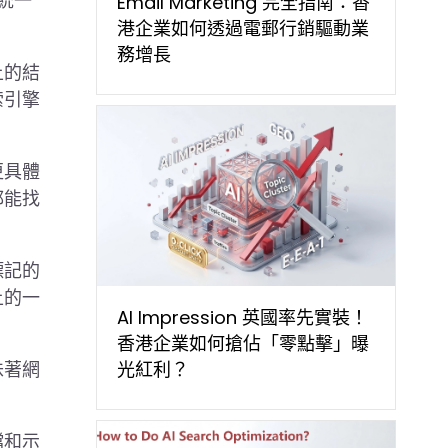
套統一
Email Marketing 完全指南：香
港企業如何透過電郵行銷驅動業
務增長
上的結
索引擎
更具體
都能找
標記的
上的一
AI Impression 英國率先實裝！
香港企業如何搶佔「零點擊」曝
味著網
光紅利？
檔和示