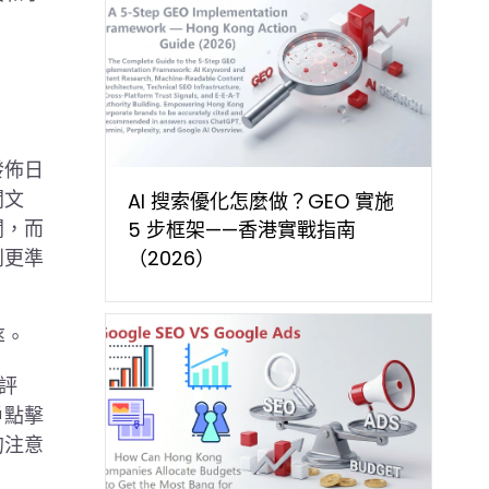
發佈日
聞文
AI 搜索優化怎麼做？GEO 實施
聞，而
5 步框架——香港實戰指南
到更準
（2026）
率。
評
戶點擊
的注意