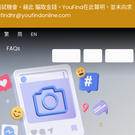
得面試機會，藉此 騙取金錢。YouFind在此聲明，並未向求
findhr@youfindonline.com
繁
简
EN
FAQs
立即查詢
訂閱
其他官網