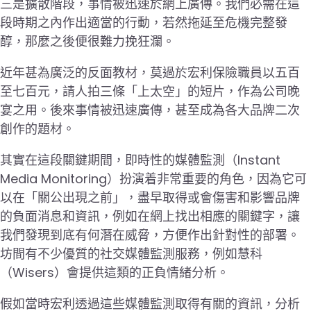
三是擴散階段，事情被迅速於網上廣傳。我們必需在這
段時期之內作出適當的行動，若然拖延至危機完整發
醇，那麼之後便很難力挽狂瀾。
近年甚為廣泛的反面教材，莫過於宏利保險職員以五百
至七百元，請人拍三條「上太空」的短片，作為公司晚
宴之用。後來事情被迅速廣傳，甚至成為各大品牌二次
創作的題材。
其實在這段關鍵期間，即時性的媒體監測（Instant
Media Monitoring）扮演着非常重要的角色，因為它可
以在「關公出現之前」，盡早取得或會傷害和影響品牌
的負面消息和資訊，例如在網上找出相應的關鍵字，讓
我們發現到底有何潛在威脅，方便作出針對性的部署。
坊間有不少優質的社交媒體監測服務，例如慧科
（Wisers）會提供這類的正負情緒分析。
假如當時宏利透過這些媒體監測取得有關的資訊，分析