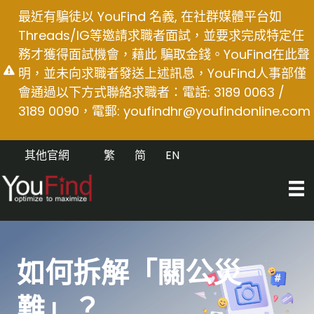
Skip
最近有騙徒以 YouFind 名義, 在社群媒體平台如
to
Threads/IG等邀請求職者面試，並要求完成特定任
content
務才獲得面試機會，藉此 騙取金錢。YouFind在此聲
明，並未向求職者發送上述訊息，YouFind人事部僅
會通過以下方式聯絡求職者：電話: 3189 0063 /
3189 0090，電郵:
youfindhr@youfindonline.com
其他官網
繁
简
EN
如何拆解「關公災
難」？