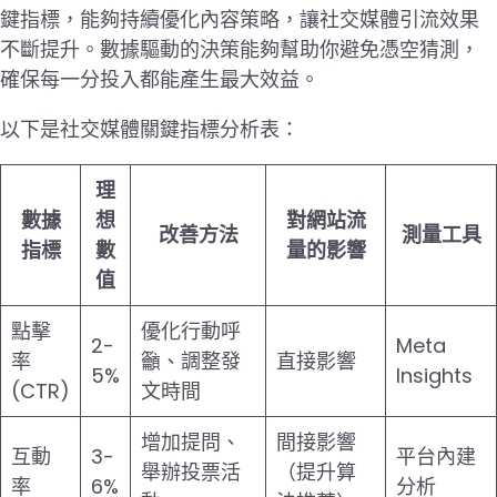
鍵指標，能夠持續優化內容策略，讓社交媒體引流效果
不斷提升。數據驅動的決策能夠幫助你避免憑空猜測，
確保每一分投入都能產生最大效益。
以下是社交媒體關鍵指標分析表：
理
數據
想
對網站流
改善方法
測量工具
指標
數
量的影響
值
點擊
優化行動呼
2-
Meta
率
籲、調整發
直接影響
5%
Insights
(CTR)
文時間
增加提問、
間接影響
互動
3-
平台內建
舉辦投票活
（提升算
率
6%
分析