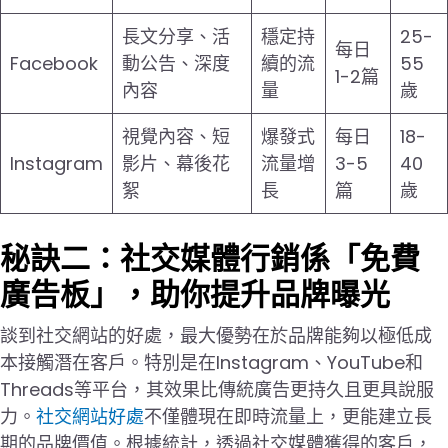
長文分享、活
穩定持
25-
每日
Facebook
動公告、深度
續的流
55
1-2篇
內容
量
歲
視覺內容、短
爆發式
每日
18-
Instagram
影片、幕後花
流量增
3-5
40
絮
長
篇
歲
秘訣二：社交媒體行銷係「免費
廣告板」，助你提升品牌曝光
談到社交網站的好處，最大優勢在於品牌能夠以極低成
本接觸潛在客戶。特別是在Instagram、YouTube和
Threads等平台，其效果比傳統廣告更持久且更具說服
力。
社交網站好處
不僅體現在即時流量上，更能建立長
期的品牌價值。根據統計，透過社交媒體獲得的客戶，