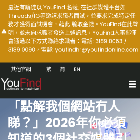
Skip
最近有騙徒以 YouFind 名義, 在社群媒體平台如
to
Threads/IG等邀請求職者面試，並要求完成特定任
content
務才獲得面試機會，藉此 騙取金錢。YouFind在此聲
明，並未向求職者發送上述訊息，YouFind人事部僅
會通過以下方式聯絡求職者：電話: 3189 0063 /
3189 0090，電郵:
youfindhr@youfindonline.com
其他官網
繁
简
EN
「點解我個網站冇人
睇？」2026年你必須
知道的3個社交媒體引