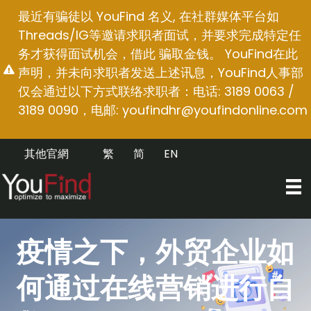
跳
最近有骗徒以 YouFind 名义, 在社群媒体平台如
至
Threads/IG等邀请求职者面试，并要求完成特定任
内
务才获得面试机会，借此 骗取金钱。 YouFind在此
容
声明，并未向求职者发送上述讯息，YouFind人事部
仅会通过以下方式联络求职者：电话: 3189 0063 /
3189 0090，电邮:
youfindhr@youfindonline.com
其他官網
繁
简
EN
疫情之下，外贸企业如
何通过在线营销进行自