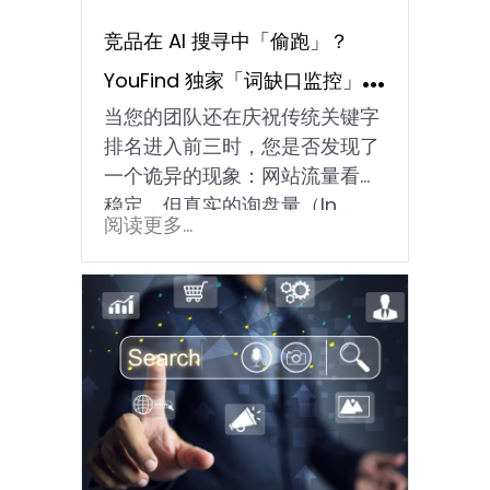
竞品在 AI 搜寻中「偷跑」？
YouFind 独家「词缺口监控」揭
当您的团队还在庆祝传统关键字
示 B2B 战略漏洞
排名进入前三时，您是否发现了
一个诡异的现象：网站流量看似
稳定，但真实的询盘量（In…
阅读更多...