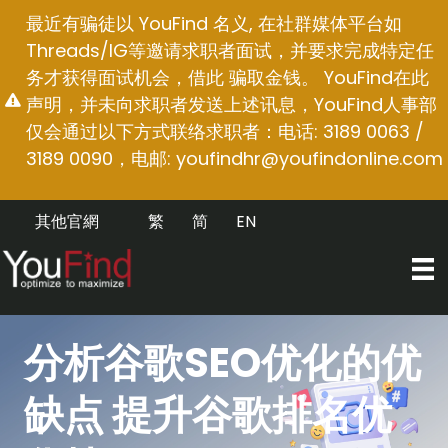
跳
最近有骗徒以 YouFind 名义, 在社群媒体平台如
至
Threads/IG等邀请求职者面试，并要求完成特定任
内
务才获得面试机会，借此 骗取金钱。 YouFind在此
容
声明，并未向求职者发送上述讯息，YouFind人事部
仅会通过以下方式联络求职者：电话: 3189 0063 /
3189 0090，电邮:
youfindhr@youfindonline.com
其他官網
繁
简
EN
分析谷歌SEO优化的优
缺点 提升谷歌排名优