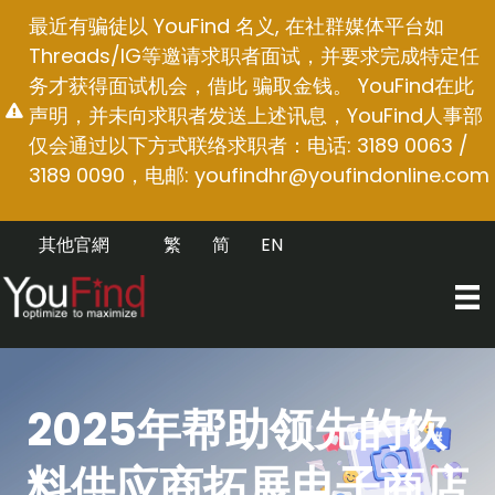
跳
最近有骗徒以 YouFind 名义, 在社群媒体平台如
至
Threads/IG等邀请求职者面试，并要求完成特定任
内
务才获得面试机会，借此 骗取金钱。 YouFind在此
容
声明，并未向求职者发送上述讯息，YouFind人事部
仅会通过以下方式联络求职者：电话: 3189 0063 /
3189 0090，电邮:
youfindhr@youfindonline.com
其他官網
繁
简
EN
2025年帮助领先的饮
料供应商拓展电子商店