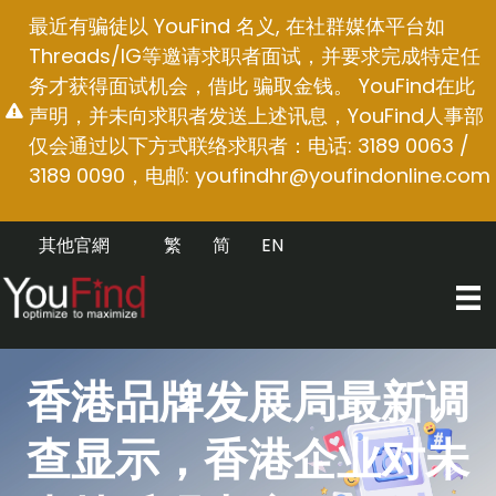
跳
最近有骗徒以 YouFind 名义, 在社群媒体平台如
至
Threads/IG等邀请求职者面试，并要求完成特定任
内
务才获得面试机会，借此 骗取金钱。 YouFind在此
容
声明，并未向求职者发送上述讯息，YouFind人事部
仅会通过以下方式联络求职者：电话: 3189 0063 /
3189 0090，电邮:
youfindhr@youfindonline.com
其他官網
繁
简
EN
香港品牌发展局最新调
查显示，香港企业对未