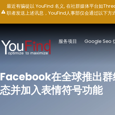
跳
最近有骗徒以 YouFind 名义, 在社群媒体平台如T
至
职者发送上述讯息，YouFind人事部仅会通过以下方式联络求职
内
容
服务项目
Google Seo
Facebook在全球推出
态并加入表情符号功能