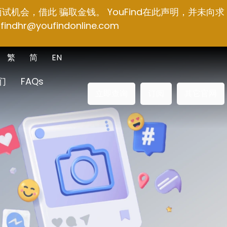
面试机会，借此 骗取金钱。 YouFind在此声明，并未向求
findhr@youfindonline.com
繁
简
EN
们
FAQs
立即查询
订阅
其它官网