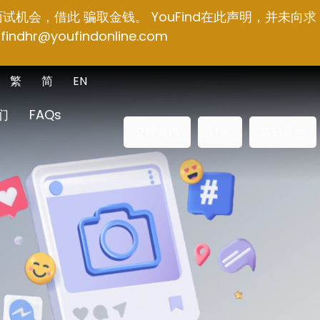
面试机会，借此 骗取金钱。 YouFind在此声明，并未向求
findhr@youfindonline.com
繁
简
EN
们
FAQs
立即查询
订阅
其它官网