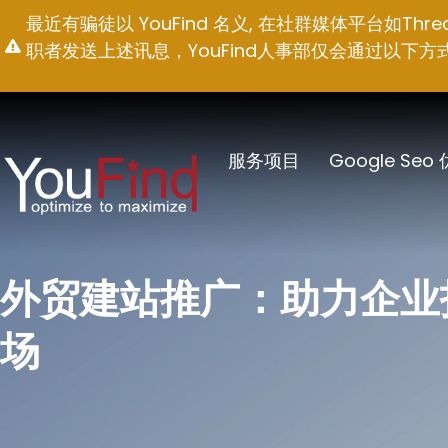
跳
最近有骗徒以 YouFind 名义, 在社群媒体平台如T
至
职者发送上述讯息，YouFind人事部仅会通过以下方式联络求职
内
容
服务项目
Google Seo
外贸建站推广：助力企业
场