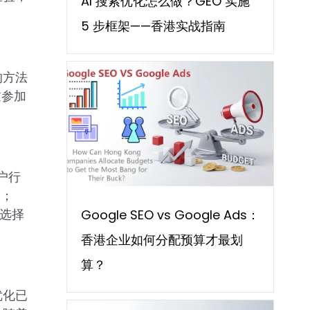
AI 搜索优化怎么做？GEO 实施
5 步框架——香港实战指南
的方法
过参加
户行
容；
，选择
Google SEO vs Google Ads：
香港企业如何分配预算才最划
算？
优化已