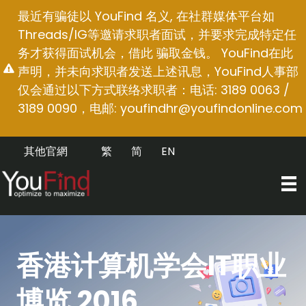
跳
最近有骗徒以 YouFind 名义, 在社群媒体平台如
至
Threads/IG等邀请求职者面试，并要求完成特定任
内
务才获得面试机会，借此 骗取金钱。 YouFind在此
容
声明，并未向求职者发送上述讯息，YouFind人事部
仅会通过以下方式联络求职者：电话: 3189 0063 /
3189 0090，电邮:
youfindhr@youfindonline.com
其他官網
繁
简
EN
香港计算机学会IT职业
博览 2016