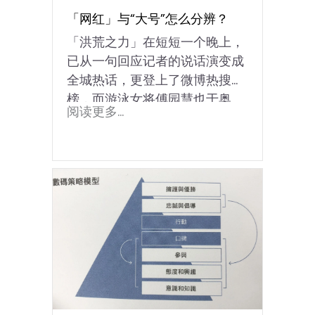
「网红」与“大号”怎么分辨？
「洪荒之力」在短短一个晚上，
已从一句回应记者的说话演变成
全城热话，更登上了微博热搜
榜，而游泳女将傅园慧也于奥
阅读更多...
运...