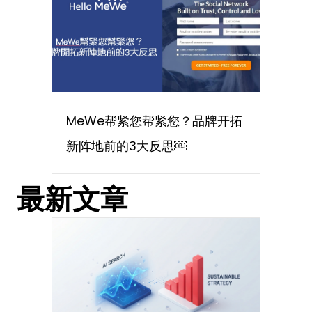
MeWe帮紧您帮紧您？品牌开拓
新阵地前的3大反思￼
最新文章