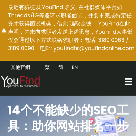
跳
最近有骗徒以 YouFind 名义, 在社群媒体平台如
至
Threads/IG等邀请求职者面试，并要求完成特定任
内
务才获得面试机会，借此 骗取金钱。 YouFind在此
容
声明，并未向求职者发送上述讯息，YouFind人事部
仅会通过以下方式联络求职者：电话: 3189 0063 /
3189 0090，电邮:
youfindhr@youfindonline.com
其他官網
繁
简
EN
14个不能缺少的SEO工
具：助你网站排名一步