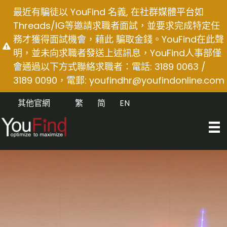
Skip
最近有騙徒以 YouFind 名義, 在社群媒體平台如
to
Threads/IG等邀請求職者面試，並要求完成特定任
content
務才獲得面試機會，藉此 騙取金錢。YouFind在此聲
明，並未向求職者發送上述訊息，YouFind人事部僅
會通過以下方式聯絡求職者：電話: 3189 0063 /
3189 0090，電郵:
youfindhr@youfindonline.com
其他官網
繁
简
EN