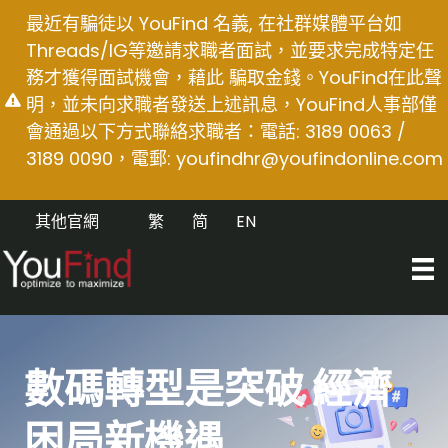
Skip
最近有騙徒以 YouFind 名義, 在社群媒體平台如
to
Threads/IG等邀請求職者面試，並要求完成特定任
content
務才獲得面試機會，藉此 騙取金錢。YouFind在此聲
明，並未向求職者發送上述訊息，YouFind人事部僅
會通過以下方式聯絡求職者：電話: 3189 0063 /
3189 0090，電郵:
youfindhr@youfindonline.com
其他官網
繁
简
EN
數碼轉型是突破 經濟
困局新機遇