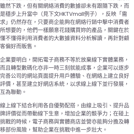
雖然下跌，但有關網絡消費的數據卻未有跟隨下跌，而
是穩步上升當中（見下文HKTVmall例子），反映「需
求」仍然存在，只要商企能夠在網絡行銷中擊中消費者
所想要的，他們一樣願意花錢購買妳的產品，關鍵在於
懂不懂得利用消費者的大數據資料分析解讀，再針對顧
客偏好而販售。
企業要明白，開拓電子商務不等於放棄線下實體業務，
而且轉型數碼化亦非一時三刻就能成事，企業可以逐步
完善公司的網站頁面提升用戶體驗、在網絡上建立良好
評價，甚至建立好網店系統，以求線上線下並行發展，
互為聯動。
線上線下結合利用各自優勢配搭，由線上吸引、提升品
牌評價從而帶動線下生意，增加企業的競爭力；在碰上
挑戰的時候，電子商務與實體商店並營亦能夠分擔及轉
移部份風險，幫助企業在挑戰中進一步壯大。