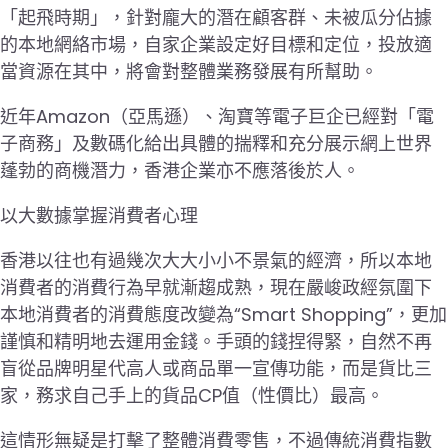
「起飛時期」，針對龐大的潛在顧客群、未被瓜分佔據
的本地網絡市場，自家企業設定好目標和定位，投放適
當資源在其中，將會對整體業務發展有所幫助。
近年Amazon（亞馬遜）、淘寶等電子巨企已經對「電
子商務」及數碼化給出具體的揣釋和充分展示網上世界
蓬勃的商機潛力，香港企業亦不應落後於人。
以大數據掌握消費者心理
香港以往也有過幾次大大小小不景氣的經濟，所以本地
消費者的消費行為早就漸趨成熟，現在嚴峻政經氛圍下
本地消費者的消費態度改變為“Smart Shopping”，更加
謹慎和精明地去運用金錢。手頭的錢捏得緊，自然不再
盲從品牌明星代高人或商品單一宣傳功能，而是貨比三
家，務求自己手上的貨品CP值（性價比）最高。
這情形無疑是打擊了整體消費零售，不過傳統消費指數