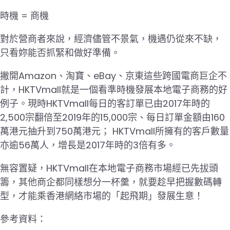
時機 = 商機
對於營商者來說，經濟儘管不景氣，機遇仍從來不缺，
只看妳能否抓緊和做好準備。
撇開Amazon、淘寶、eBay、京東這些跨國電商巨企不
計，HKTVmall就是一個看準時機發展本地電子商務的好
例子。現時HKTVmall每日的客訂單已由2017年時的
2,500宗翻倍至2019年的15,000宗、每日訂單金額由160
萬港元抽升到750萬港元； HKTVmall所擁有的客戶數量
亦逾56萬人，增長是2017年時的3倍有多。
無容置疑，HKTVmall在本地電子商務市場經已先拔頭
籌，其他商企都同樣想分一杯羹，就要趁早把握數碼轉
型，才能乘香港網絡市場的「起飛期」發展生意！
參考資料：