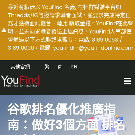
Skip
最近有騙徒以 YouFind 名義, 在社群媒體平台如
to
Threads/IG等邀請求職者面試，並要求完成特定任
content
務才獲得面試機會，藉此 騙取金錢。YouFind在此聲
明，並未向求職者發送上述訊息，YouFind人事部僅
會通過以下方式聯絡求職者：電話: 3189 0063 /
3189 0090，電郵:
youfindhr@youfindonline.com
其他官網
繁
简
EN
谷歌排名優化推廣指
南：做好3個方面 排名