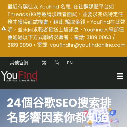
Skip
最近有騙徒以 YouFind 名義, 在社群媒體平台如
to
Threads/IG等邀請求職者面試，並要求完成特定任
content
務才獲得面試機會，藉此 騙取金錢。YouFind在此聲
明，並未向求職者發送上述訊息，YouFind人事部僅
會通過以下方式聯絡求職者：電話: 3189 0063 /
3189 0090，電郵:
youfindhr@youfindonline.com
其他官網
繁
简
EN
24個谷歌SEO搜索排
名影響因素你都知道