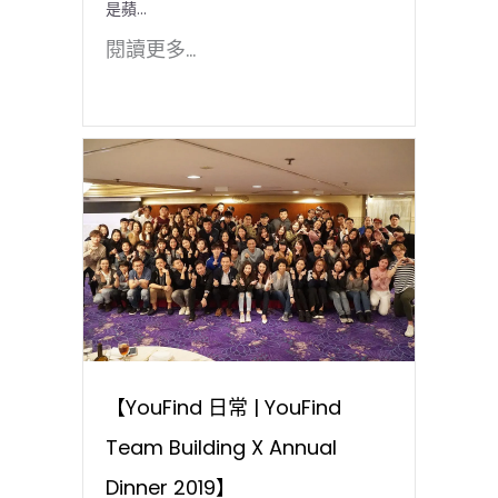
是蘋...
閱讀更多...
【YouFind 日常 | YouFind
Team Building X Annual
Dinner 2019】