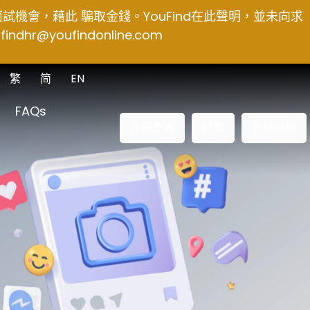
得面試機會，藉此 騙取金錢。YouFind在此聲明，並未向求
findhr@youfindonline.com
繁
简
EN
FAQs
立即查詢
訂閱
其他官網