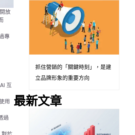
式開放
而
過專
抓住營銷的「關鍵時刻」，是建
：
立品牌形象的重要方向
I 互
最新文章
使用
以透過
。對於