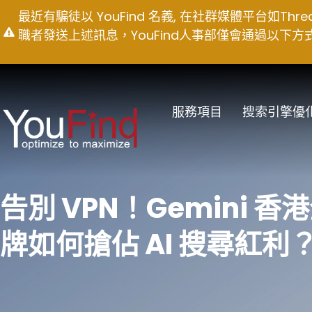
Skip
最近有騙徒以 YouFind 名義, 在社群媒體平台如T
to
職者發送上述訊息，YouFind人事部僅會通過以下方式聯絡求職
content
服務項目
搜索引擎優
告別 VPN！Gemini 
牌如何搶佔 AI 搜尋紅利