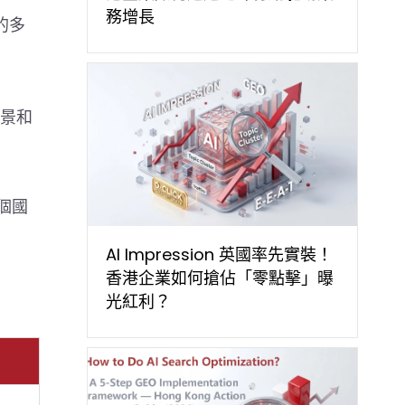
務增長
的多
場景和
 個國
AI Impression 英國率先實裝！
香港企業如何搶佔「零點擊」曝
光紅利？