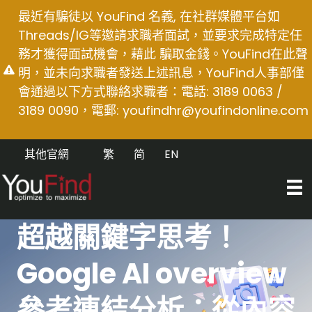
Skip
最近有騙徒以 YouFind 名義, 在社群媒體平台如
to
Threads/IG等邀請求職者面試，並要求完成特定任
content
務才獲得面試機會，藉此 騙取金錢。YouFind在此聲
明，並未向求職者發送上述訊息，YouFind人事部僅
會通過以下方式聯絡求職者：電話: 3189 0063 /
3189 0090，電郵:
youfindhr@youfindonline.com
其他官網
繁
简
EN
超越關鍵字思考！
Google AI overview
參考連結分析：從內容