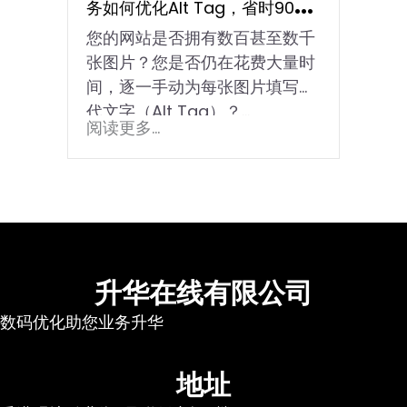
务如何优化Alt Tag，省时90%
您的网站是否拥有数百甚至数千
并提升搜索流量
张图片？您是否仍在花费大量时
间，逐一手动为每张图片填写替
代文字（Alt Tag）？…
阅读更多...
升华在线有限公司
数码优化助您业务升华
地址