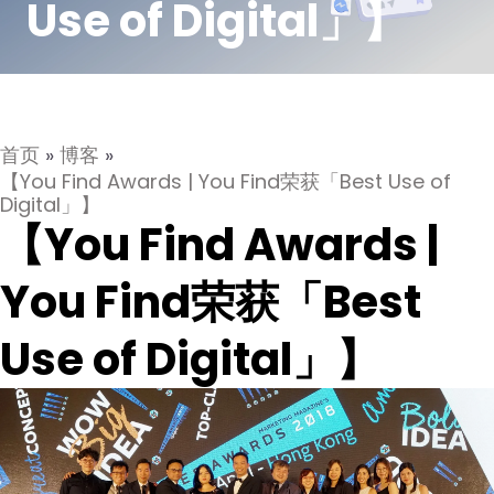
Use of Digital」】
首页
»
博客
»
【You Find Awards | You Find荣获「Best Use of
Digital」】
【You Find Awards |
You Find荣获「Best
Use of Digital」】