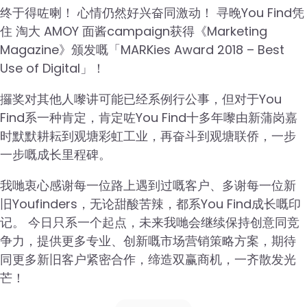
终于得咗喇！ 心情仍然好兴奋同激动！ 寻晚You Find凭
住 淘大 AMOY 面酱campaign获得《Marketing
Magazine》颁发嘅「MARKies Award 2018 – Best
Use of Digital」！
攞奖对其他人嚟讲可能已经系例行公事，但对于You
Find系一种肯定，肯定咗You Find十多年嚟由新蒲岗嘉
时默默耕耘到观塘彩虹工业，再奋斗到观塘联侨，一步
一步嘅成长里程碑。
我哋衷心感谢每一位路上遇到过嘅客户、多谢每一位新
旧Youfinders，无论甜酸苦辣，都系You Find成长嘅印
记。 今日只系一个起点，未来我哋会继续保持创意同竞
争力，提供更多专业、创新嘅市场营销策略方案，期待
同更多新旧客户紧密合作，缔造双赢商机，一齐散发光
芒！