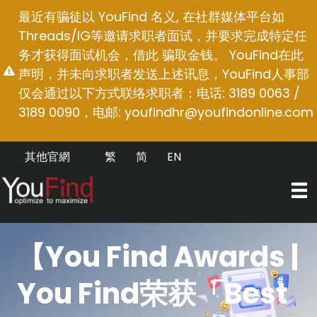
跳
最近有骗徒以 YouFind 名义, 在社群媒体平台如
至
Threads/IG等邀请求职者面试，并要求完成特定任
内
务才获得面试机会，借此 骗取金钱。 YouFind在此
容
声明，并未向求职者发送上述讯息，YouFind人事部
仅会通过以下方式联络求职者：电话: 3189 0063 /
3189 0090，电邮:
youfindhr@youfindonline.com
其他官網
繁
简
EN
【You Find Awards |
You Find荣获「Best