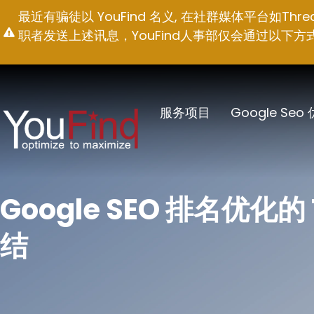
跳
最近有骗徒以 YouFind 名义, 在社群媒体平台如T
至
职者发送上述讯息，YouFind人事部仅会通过以下方式联络求职
内
容
服务项目
Google Seo
Google SEO 排名优化的
结