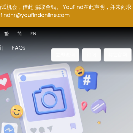
面试机会，借此 骗取金钱。 YouFind在此声明，并未向求
findhr@youfindonline.com
繁
简
EN
们
FAQs
立即查询
订阅
其它官网