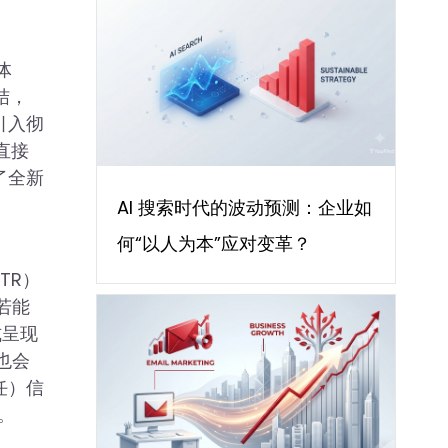
体
结，
引入彻
直接
了全新
AI 搜索时代的波动预测：企业如
何“以人为本”应对变革？
TR）
若能
式呈现
也会
任）信
。