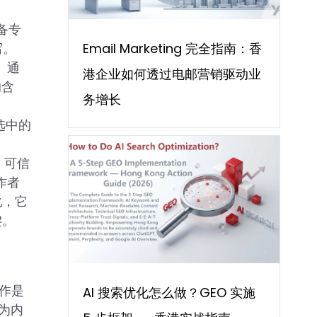
备专
写。
Email Marketing 完全指南：香
。通
港企业如何透过电邮营销驱动业
的含
务增长
选中的
）、可信
作者
化，它
键。
创作是
AI 搜索优化怎么做？GEO 实施
为内