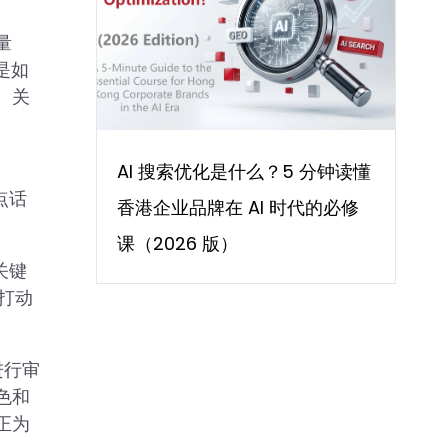
量
是如
。关
AI 搜索优化是什么？5 分钟读懂
点话
香港企业品牌在 AI 时代的必修
课（2026 版）
关键
打动
进行审
色和
正为