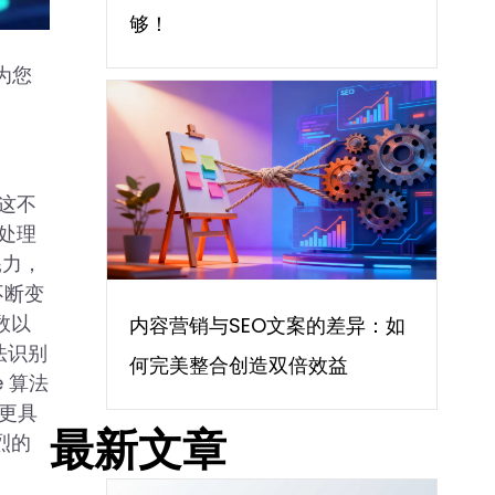
够！
为您
。这不
处理
耗力，
不断变
数以
内容营销与SEO文案的差异：如
法识别
何完美整合创造双倍效益
 算法
向更具
最新文章
烈的