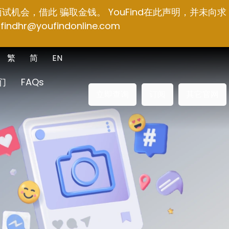
面试机会，借此 骗取金钱。 YouFind在此声明，并未向求
findhr@youfindonline.com
繁
简
EN
们
FAQs
立即查询
订阅
其它官网