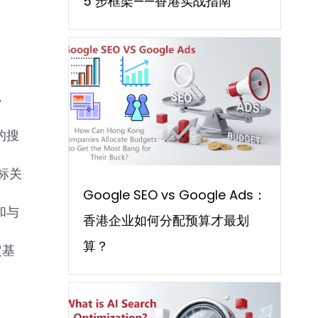
5 步框架——香港实战指南
，
的搜
目标关
Google SEO vs Google Ads：
和与
香港企业如何分配预算才最划
算？
定基