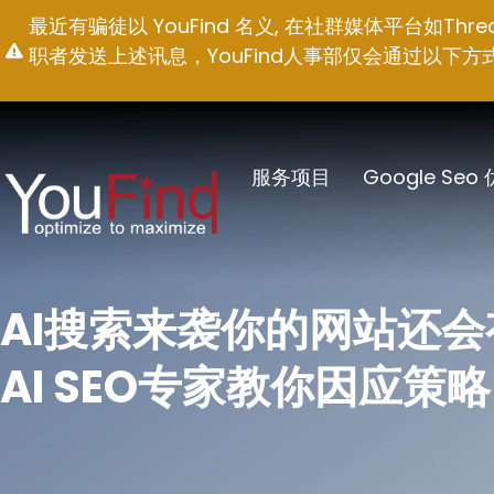
跳
最近有骗徒以 YouFind 名义, 在社群媒体平台如T
至
职者发送上述讯息，YouFind人事部仅会通过以下方式联络求职
内
容
服务项目
Google Seo
AI搜索来袭你的网站还
AI SEO专家教你因应策略