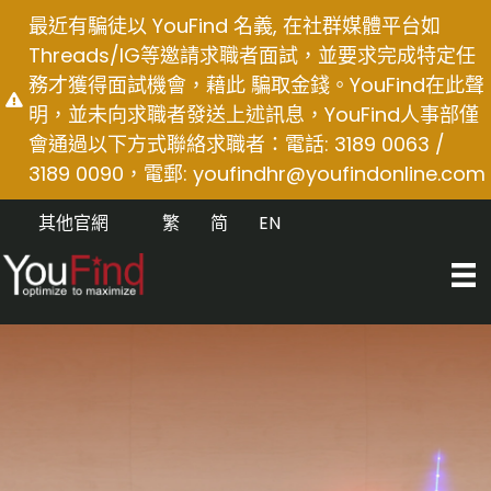
Skip
最近有騙徒以 YouFind 名義, 在社群媒體平台如
to
Threads/IG等邀請求職者面試，並要求完成特定任
content
務才獲得面試機會，藉此 騙取金錢。YouFind在此聲
明，並未向求職者發送上述訊息，YouFind人事部僅
會通過以下方式聯絡求職者：電話: 3189 0063 /
3189 0090，電郵:
youfindhr@youfindonline.com
其他官網
繁
简
EN