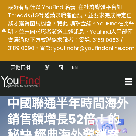
Skip
最近有騙徒以 YouFind 名義, 在社群媒體平台如
to
Threads/IG等邀請求職者面試，並要求完成特定任
content
務才獲得面試機會，藉此 騙取金錢。YouFind在此聲
明，並未向求職者發送上述訊息，YouFind人事部僅
會通過以下方式聯絡求職者：電話: 3189 0063 /
3189 0090，電郵:
youfindhr@youfindonline.com
其他官網
繁
简
EN
中國聯通半年時間海外
銷售額增長52倍！的
秘訣 經典海外營銷案