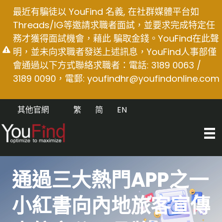
Skip
最近有騙徒以 YouFind 名義, 在社群媒體平台如
to
Threads/IG等邀請求職者面試，並要求完成特定任
content
務才獲得面試機會，藉此 騙取金錢。YouFind在此聲
明，並未向求職者發送上述訊息，YouFind人事部僅
會通過以下方式聯絡求職者：電話: 3189 0063 /
3189 0090，電郵:
youfindhr@youfindonline.com
其他官網
繁
简
EN
通過三大熱門APP之一
小紅書向內地旅客宣傳