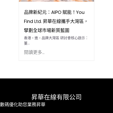
品牌新紀元：AIPO 賦能！You
Find Ltd. 昇華在線攜手大灣區，
擘劃全球市場新質藍圖
香港・進・品牌大灣區 研討會核心啟示：
董…
閱讀更多...
昇華在線有限公司
數碼優化助您業務昇華