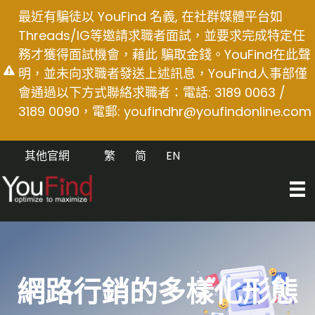
Skip
最近有騙徒以 YouFind 名義, 在社群媒體平台如
to
Threads/IG等邀請求職者面試，並要求完成特定任
content
務才獲得面試機會，藉此 騙取金錢。YouFind在此聲
明，並未向求職者發送上述訊息，YouFind人事部僅
會通過以下方式聯絡求職者：電話: 3189 0063 /
3189 0090，電郵:
youfindhr@youfindonline.com
其他官網
繁
简
EN
網路行銷的多樣化形態