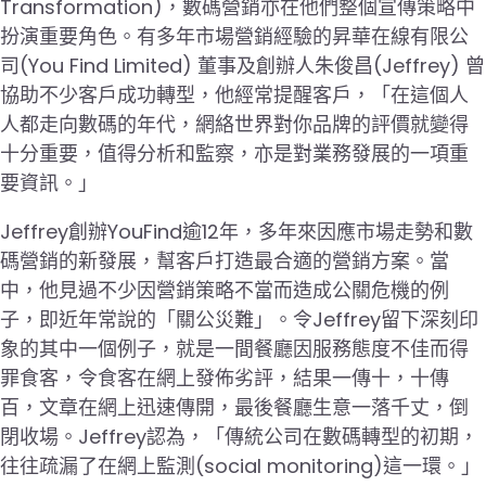
Transformation)，數碼營銷亦在他們整個宣傳策略中
扮演重要角色。有多年市場營銷經驗的昇華在線有限公
司(You Find Limited) 董事及創辦人朱俊昌(Jeffrey) 曾
協助不少客戶成功轉型，他經常提醒客戶，「在這個人
人都走向數碼的年代，網絡世界對你品牌的評價就變得
十分重要，值得分析和監察，亦是對業務發展的一項重
要資訊。」
Jeffrey創辦YouFind逾12年，多年來因應市場走勢和數
碼營銷的新發展，幫客戶打造最合適的營銷方案。當
中，他見過不少因營銷策略不當而造成公關危機的例
子，即近年常說的「關公災難」。令Jeffrey留下深刻印
象的其中一個例子，就是一間餐廳因服務態度不佳而得
罪食客，令食客在網上發佈劣評，結果一傳十，十傳
百，文章在網上迅速傳開，最後餐廳生意一落千丈，倒
閉收場。Jeffrey認為，「傳統公司在數碼轉型的初期，
往往疏漏了在網上監測(social monitoring)這一環。」