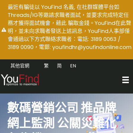
Skip
最近有騙徒以 YouFind 名義, 在社群媒體平台如
to
Threads/IG等邀請求職者面試，並要求完成特定任
content
務才獲得面試機會，藉此 騙取金錢。YouFind在此聲
明，並未向求職者發送上述訊息，YouFind人事部僅
會通過以下方式聯絡求職者：電話: 3189 0063 /
3189 0090，電郵:
youfindhr@youfindonline.com
其他官網
繁
简
EN
數碼營銷公司 推品牌
網上監測 公關災難化