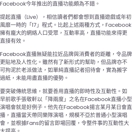
Facebook今年推出的直播功能頗為不錯。
提起直播（Live），相信讀者們都會想到直播遊戲或年初
風靡一時的「17」程式。比起上述兩種方式，Facebook
擁有龐大的網絡人口受眾，互動率高，直播功能來得更
直接有效。
Facebook直播無疑能拉近品牌與消費者的距離，令品牌
更貼地及人性化。雖然有了新形式的幫助，但品牌亦不
可拘泥於老派做法，如單純直播記者招待會，實為搬字
過紙，未能用盡直播的優勢。
要突破傳統思維，就要善用直播的即時性及互動性。如
早前歌手張敬軒以「降兩度」之名在Facebook直播小型
演唱會就是好例子。他先在Facebook揚言某月某日會直
播，直播當天帶同樂隊演唱，規模不亞於普通小型演唱
會，並根據Fans的留言即場回覆，令整件事的互動性大
大提高。