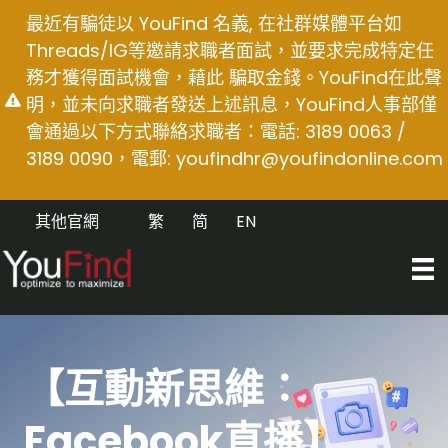
Skip
最近有騙徒以 YouFind 名義, 在社群媒體平台如
to
Threads/IG等邀請求職者面試，並要求完成特定任
content
務才獲得面試機會，藉此 騙取金錢。YouFind在此聲
明，並未向求職者發送上述訊息，YouFind人事部僅
會通過以下方式聯絡求職者：電話: 3189 0063 /
3189 0090，電郵:
youfindhr@youfindonline.com
其他官網
繁
简
EN
【互動新思維：
Facebook直播】