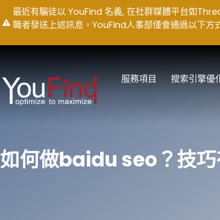
Skip
最近有騙徒以 YouFind 名義, 在社群媒體平台如T
to
職者發送上述訊息，YouFind人事部僅會通過以下方式聯絡求職
content
服務項目
搜索引擎優
如何做baidu seo？技