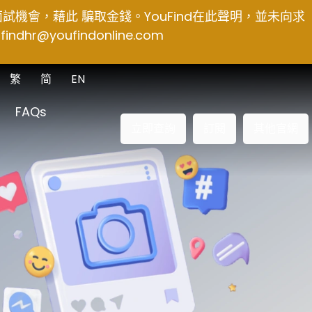
得面試機會，藉此 騙取金錢。YouFind在此聲明，並未向求
findhr@youfindonline.com
繁
简
EN
FAQs
立即查詢
訂閱
其他官網