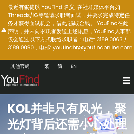
跳
最近有骗徒以 YouFind 名义, 在社群媒体平台如
至
Threads/IG等邀请求职者面试，并要求完成特定任
内
务才获得面试机会，借此 骗取金钱。 YouFind在此
容
声明，并未向求职者发送上述讯息，YouFind人事部
仅会通过以下方式联络求职者：电话: 3189 0063 /
3189 0090，电邮:
youfindhr@youfindonline.com
其他官網
繁
简
EN
KOL并非只有风光，聚
光灯背后还需小心处理