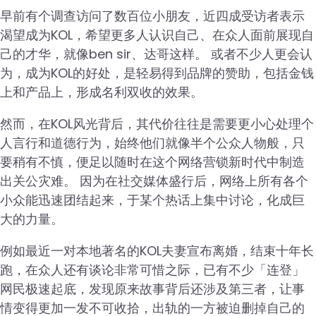
早前有个调查访问了数百位小朋友，近四成受访者表示
渴望成为KOL，希望更多人认识自己、在众人面前展现自
己的才华，就像ben sir、达哥这样。 或者不少人更会认
为，成为KOL的好处，是轻易得到品牌的赞助，包括金钱
上和产品上，形成名利双收的效果。
然而，在KOL风光背后，其代价往往是需要更小心处理个
人言行和道德行为，始终他们就像半个公众人物般，只
要稍有不慎，便足以随时在这个网络营锁新时代中制造
出关公灾难。 因为在社交媒体盛行后，网络上所有各个
小众能迅速团结起来，于某个热话上集中讨论，化成巨
大的力量。
例如最近一对本地著名的KOL夫妻宣布离婚，结束十年长
跑，在众人还有谈论非常可惜之际，已有不少「连登」
网民极速起底，发现原来故事背后还涉及第三者，让事
情变得更加一发不可收拾，出轨的一方被迫删掉自己的