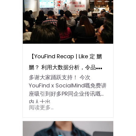
【YouFind Recap | Like 定 嬲
嬲？ 利用大数据分析，令品牌转
多谢大家踊跃支持！ 今次
危为机！ 】
YouFind x SocialMind嘅免费讲
座吸引到好多PR同企业传讯嘅业
内人士出...
阅读更多...