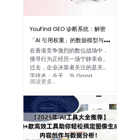
YouFind GEO 诊断系统：解密
「AI 引用权重」的数据模型与算
在香港竞争激烈的数位战场中，
法逻辑
搜寻行为正经历一场宁静革命。
过去，企业决策者关注的是关键
字排名；今天，当 Goog…
阅读更多...