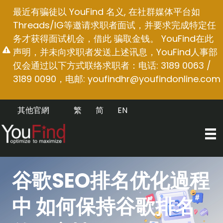
跳
最近有骗徒以 YouFind 名义, 在社群媒体平台如
至
Threads/IG等邀请求职者面试，并要求完成特定任
内
务才获得面试机会，借此 骗取金钱。 YouFind在此
容
声明，并未向求职者发送上述讯息，YouFind人事部
仅会通过以下方式联络求职者：电话: 3189 0063 /
3189 0090，电邮:
youfindhr@youfindonline.com
其他官網
繁
简
EN
谷歌SEO排名优化過程
中 如何保持谷歌排名