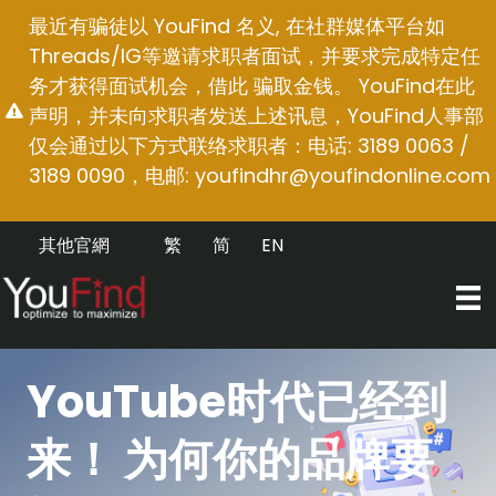
跳
最近有骗徒以 YouFind 名义, 在社群媒体平台如
至
Threads/IG等邀请求职者面试，并要求完成特定任
内
务才获得面试机会，借此 骗取金钱。 YouFind在此
容
声明，并未向求职者发送上述讯息，YouFind人事部
仅会通过以下方式联络求职者：电话: 3189 0063 /
3189 0090，电邮:
youfindhr@youfindonline.com
其他官網
繁
简
EN
YouTube时代已经到
来！ 为何你的品牌要