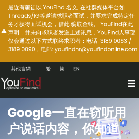
跳
最近有骗徒以 YouFind 名义, 在社群媒体平台如
至
Threads/IG等邀请求职者面试，并要求完成特定任
内
务才获得面试机会，借此 骗取金钱。 YouFind在此
容
声明，并未向求职者发送上述讯息，YouFind人事部
仅会通过以下方式联络求职者：电话: 3189 0063 /
3189 0090，电邮:
youfindhr@youfindonline.com
其他官網
繁
简
EN
Google一直在窃听用
户说话内容，你知道