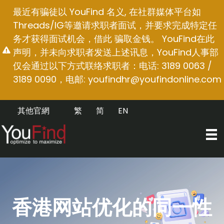
跳
最近有骗徒以 YouFind 名义, 在社群媒体平台如
至
Threads/IG等邀请求职者面试，并要求完成特定任
内
务才获得面试机会，借此 骗取金钱。 YouFind在此
容
声明，并未向求职者发送上述讯息，YouFind人事部
仅会通过以下方式联络求职者：电话: 3189 0063 /
3189 0090，电邮:
youfindhr@youfindonline.com
其他官網
繁
简
EN
香港网站优化的同一性