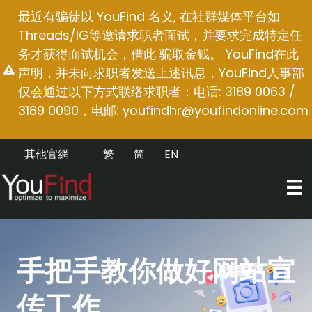
跳
最近有骗徒以 YouFind 名义, 在社群媒体平台如
至
Threads/IG等邀请求职者面试，并要求完成特定任
内
务才获得面试机会，借此 骗取金钱。 YouFind在此
容
声明，并未向求职者发送上述讯息，YouFind人事部
仅会通过以下方式联络求职者：电话: 3189 0063 /
3189 0090，电邮:
youfindhr@youfindonline.com
其他官網
繁
简
EN
手把手教你做好网站宣
传工作